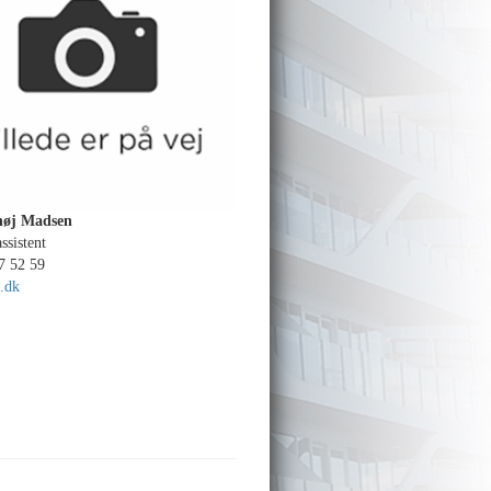
høj Madsen
sistent
37 52 59
.dk