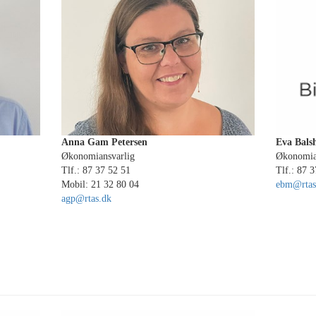
Anna Gam Petersen
Eva Bals
Økonomiansvarlig
Økonomias
Tlf.: 87 37 52 51
Tlf.: 87 
Mobil: 21 32 80 04
ebm@rtas
agp@rtas.dk