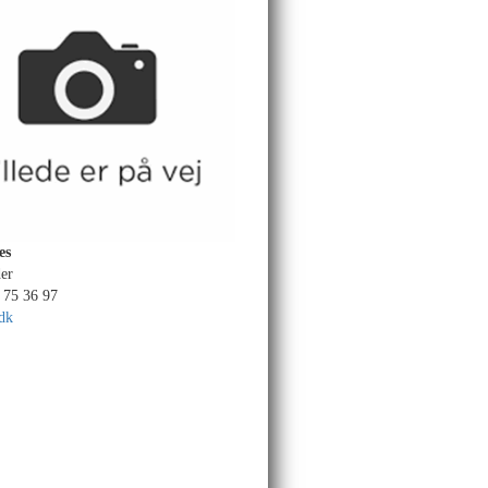
es
der
 75 36 97
dk