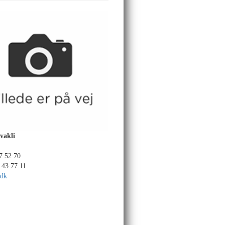
vakli
37 52 70
 43 77 11
.dk