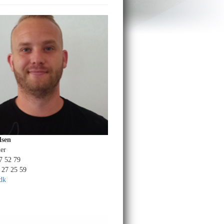
lsen
der
37 52 79
 27 25 59
dk