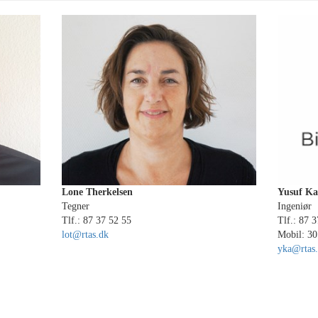
Lone Therkelsen
Yusuf Ka
Tegner
Ingeniør
Tlf.: 87 37 52 55
Tlf.: 87 
lot@rtas.dk
Mobil: 30
yka@rtas